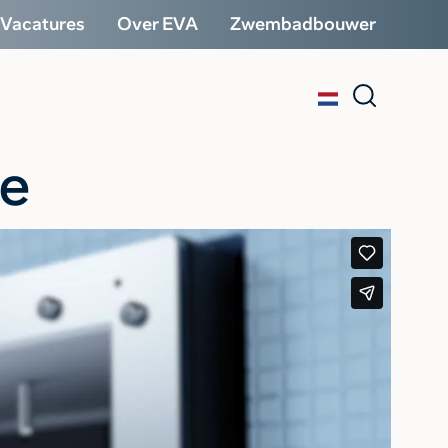
Vacatures
Over EVA
Zwembadbouwer
ne