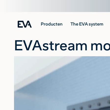
Producten
The EVA system
EVAstream mou