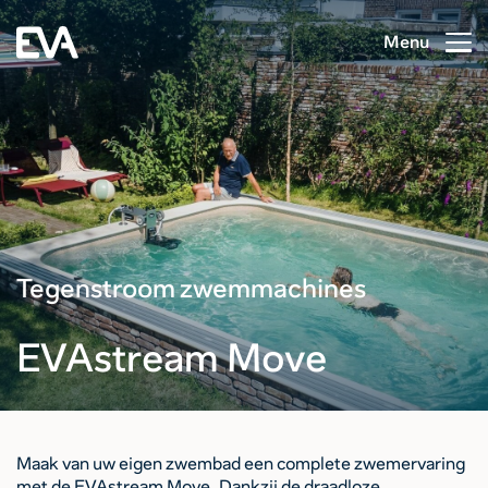
Menu
Tegenstroom zwemmachines
EVAstream Move
Maak van uw eigen zwembad een complete zwemervaring
met de EVAstream Move. Dankzij de draadloze