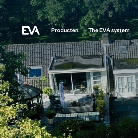
Producten
The EVA system