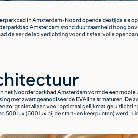
erparkbad in Amsterdam-Noord opende destijds als opvo
orderparkbad Amsterdam stond duurzaamheid hoog bove
ad de eer de led verlichting voor dit sfeervolle openb
chitectuur
an het Noorderparkbad Amsterdam vormde een mooie ui
ssing met zwart geanodiseerde EVAline armaturen. De 
n zorgt niet alleen voor optimaal gelijkmatige uitlicht
 500 lux (600 lux bij de start- en keerpunten) werd r