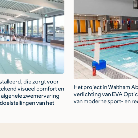
talleerd, die zorgt voor
Het project in Waltham A
stekend visueel comfort en
verlichting van EVA Optic
de algehele zwemervaring
van moderne sport- en recr
sdoelstellingen van het