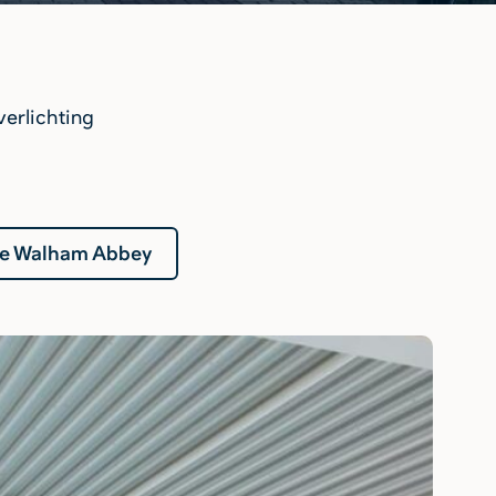
erlichting
re Walham Abbey