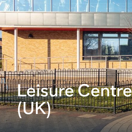
Leisure Centr
(UK)