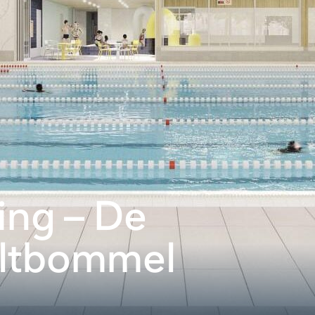
ting – De
altbommel