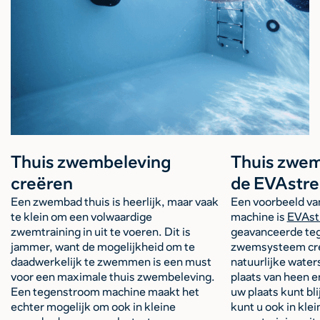
Thuis zwembeleving
Thuis zwem
creëren
de EVAstr
Een zwembad thuis is heerlijk, maar vaak
Een voorbeeld va
te klein om een volwaardige
machine is
EVAst
zwemtraining in uit te voeren. Dit is
geavanceerde te
jammer, want de mogelijkheid om te
zwemsysteem cre
daadwerkelijk te zwemmen is een must
natuurlijke water
voor een maximale thuis zwembeleving.
plaats van heen 
Een tegenstroom machine maakt het
uw plaats kunt b
echter mogelijk om ook in kleine
kunt u ook in kl