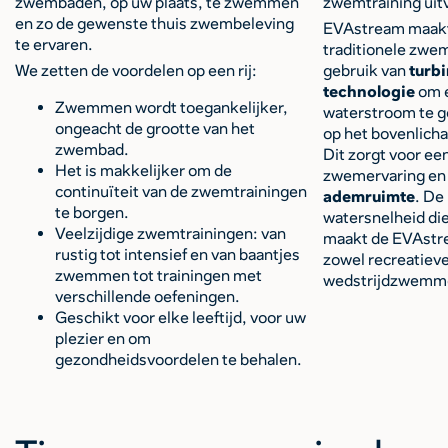
zwembaden, op uw plaats, te zwemmen
zwemtraining uit
en zo de gewenste thuis zwembeleving
EVAstream maakt,
te ervaren.
traditionele zwe
We zetten de voordelen op een rij:
gebruik van
turb
technologie
om e
Zwemmen wordt toegankelijker,
waterstroom te ge
ongeacht de grootte van het
op het bovenlic
zwembad.
Dit zorgt voor ee
Het is makkelijker om de
zwemervaring e
continuïteit van de zwemtrainingen
ademruimte
. De
te borgen.
watersnelheid die
Veelzijdige zwemtrainingen: van
maakt de EVAstr
rustig tot intensief en van baantjes
zowel recreatieve
zwemmen tot trainingen met
wedstrijdzwemm
verschillende oefeningen.
Geschikt voor elke leeftijd, voor uw
plezier en om
gezondheidsvoordelen te behalen.