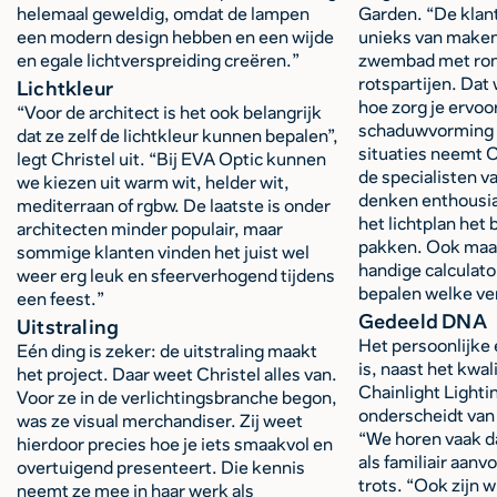
helemaal geweldig, omdat de lampen
Garden. “De klant
een modern design hebben en een wijde
unieks van maken
en egale lichtverspreiding creëren.”
zwembad met ron
rotspartijen. Dat
Lichtkleur
hoe zorg je ervoor
“Voor de architect is het ook belangrijk
schaduwvorming kr
dat ze zelf de lichtkleur kunnen bepalen”,
situaties neemt C
legt Christel uit. “Bij EVA Optic kunnen
de specialisten v
we kiezen uit warm wit, helder wit,
denken enthousia
mediterraan of rgbw. De laatste is onder
het lichtplan het
architecten minder populair, maar
pakken. Ook maak
sommige klanten vinden het juist wel
handige calculato
weer erg leuk en sfeerverhogend tijdens
bepalen welke ver
een feest.”
Gedeeld DNA
Uitstraling
Het persoonlijke 
Eén ding is zeker: de uitstraling maakt
is, naast het kwa
het project. Daar weet Christel alles van.
Chainlight Light
Voor ze in de verlichtingsbranche begon,
onderscheidt van
was ze visual merchandiser. Zij weet
“We horen vaak d
hierdoor precies hoe je iets smaakvol en
als familiair aanvo
overtuigend presenteert. Die kennis
trots. “Ook zijn wi
neemt ze mee in haar werk als