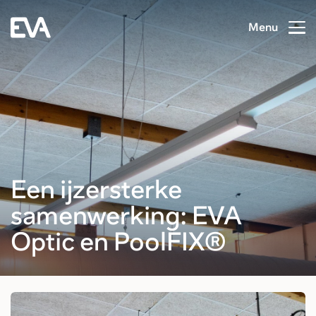
Menu
Een ijzersterke
samenwerking: EVA
Optic en PoolFIX®