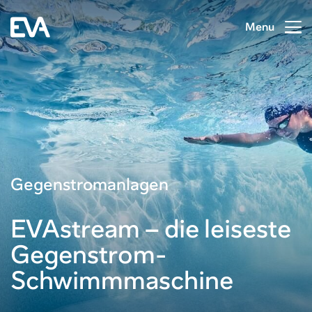
Menu
Gegenstromanlagen
EVAstream – die leiseste
Gegenstrom-
Schwimmmaschine