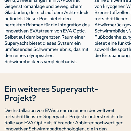
der 8,2 Meter lange Infinity-Pool mit
seine umweltfreu
Gegenstromanlage und beweglichem
von kryogenen Wa
Glasboden, der sich auf dem Achterdeck
Brennstoffzellen 
befindet. Dieser Pool bietet den
fortschrittlicher
perfekten Rahmen für die Integration des
Abwärmerückgew
innovativen EVAstream von EVA Optic.
Schwimmbäder, W
Selbst auf dem begrenzten Raum einer
Fußbodenheizun
Superyacht bietet dieses System ein
bietet eine funkti
umfassendes Schwimmerlebnis, das mit
sowohl die sportl
dem eines olympischen
die Entspannung 
Schwimmbeckens vergleichbar ist.
Ein weiteres Superyacht-
Projekt?
Die Installation von EVAstream in einem der weltweit
fortschrittlichsten Superyacht-Projekte unterstreicht die
Rolle von EVA Optic als führender Anbieter hochwertiger,
innovativer Schwimmbadtechnologien, die in den