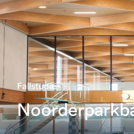
Fallstudie
Noorderparkb