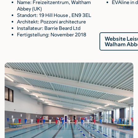
Name: Freizeitzentrum, Waltham
EVAline in 
Abbey (UK)
Standort: 19 Hill House , EN9 3EL
Architekt: Pozzoni architecture
Installateur: Barrie Beard Ltd
Fertigstellung: November 2018
Website Leis
Walham Abb