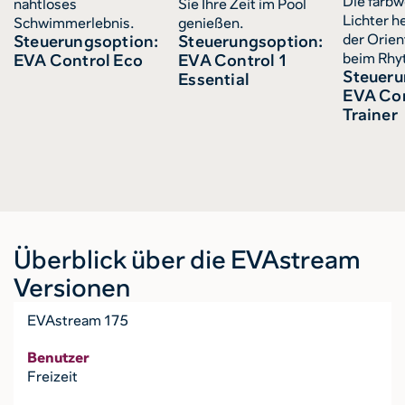
Die farb
nahtloses
Sie Ihre Zeit im Pool
Lichter h
Schwimmerlebnis.
genießen.
der Orien
Steuerungsoption:
Steuerungsoption:
beim Rhy
EVA Control Eco
EVA Control 1
Steueru
Essential
EVA Con
Trainer
Überblick über die EVAstream
Versionen
EVAstream 175
Benutzer
Freizeit