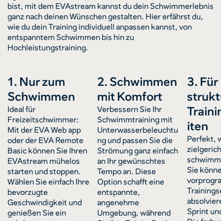
bist, mit dem EVAstream kannst du dein Schwimmerlebnis
ganz nach deinen Wünschen gestalten. Hier erfährst du,
wie du dein Training individuell anpassen kannst, von
entspanntem Schwimmen bis hin zu
Hochleistungstraining.
1. Nur zum
2. Schwimmen
3. Für
Schwimmen
mit Komfort
strukt
Train
Ideal für
Verbessern Sie Ihr
Freizeitschwimmer:
Schwimmtraining mit
iten
Mit der EVA Web app
Unterwasserbeleuchtu
Perfekt, 
oder der EVA Remote
ng und passen Sie die
zielgeric
Basic können Sie Ihren
Strömung ganz einfach
schwimm
EVAstream mühelos
an Ihr gewünschtes
Sie könne
starten und stoppen.
Tempo an. Diese
vorprogr
Wählen Sie einfach Ihre
Option schafft eine
Trainings
bevorzugte
entspannte,
absolvier
Geschwindigkeit und
angenehme
Sprint und
genießen Sie ein
Umgebung, während