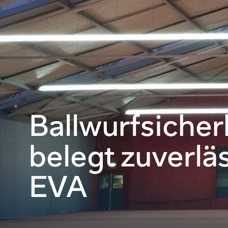
Ballwurfsiche
belegt zuverlä
EVA